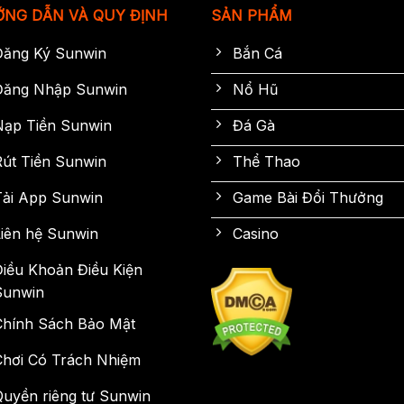
NG DẪN VÀ QUY ĐỊNH
SẢN PHẨM
Đăng Ký Sunwin
Bắn Cá
Đăng Nhập Sunwin
Nổ Hũ
Nạp Tiền Sunwin
Đá Gà
út Tiền Sunwin
Thể Thao
Tải App Sunwin
Game Bài Đổi Thưởng
iên hệ Sunwin
Casino
iều Khoản Điều Kiện
Sunwin
Chính Sách Bảo Mật
Chơi Có Trách Nhiệm
uyền riêng tư Sunwin