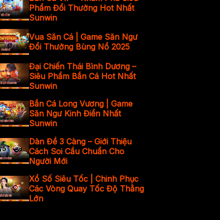
Phẩm Đổi Thưởng Hot Nhất
Sunwin
Vua Săn Cá | Game Săn Ngư
Đổi Thưởng Bùng Nổ 2025
Đại Chiến Thái Bình Dương –
Siêu Phẩm Bắn Cá Hot Nhất
Sunwin
Bắn Cá Long Vương | Game
Săn Ngư Kinh Điển Nhất
Sunwin
Dàn Đề 3 Càng – Giới Thiệu
Cách Soi Cầu Chuẩn Cho
Người Mới
Xổ Số Siêu Tốc | Chinh Phục
Các Vòng Quay Tốc Độ Thằng
Lớn