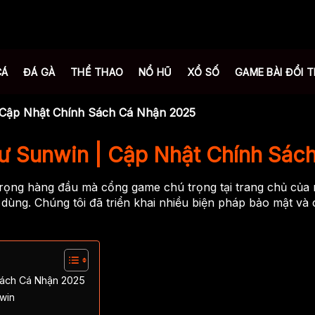
CÁ
ĐÁ GÀ
THỂ THAO
NỔ HŨ
XỔ SỐ
GAME BÀI ĐỔI 
| Cập Nhật Chính Sách Cá Nhận 2025
Tư Sunwin | Cập Nhật Chính Sác
trọng hàng đầu mà cổng game chú trọng tại trang chủ của 
i dùng. Chúng tôi đã triển khai nhiều biện pháp bảo mật và
Sách Cá Nhận 2025
nwin