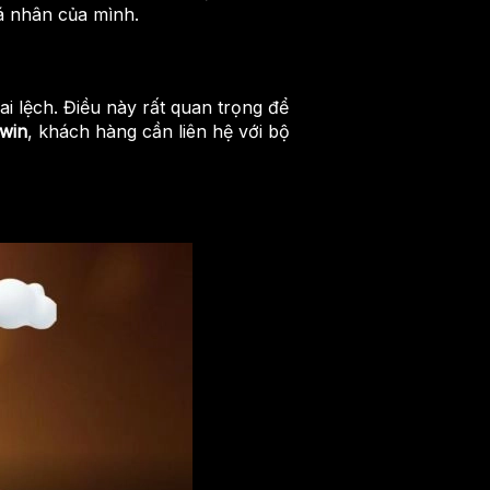
á nhân của mình.
i lệch. Điều này rất quan trọng để
nwin
, khách hàng cần liên hệ với bộ