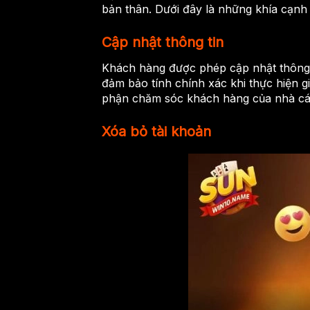
bản thân. Dưới đây là những khía cạnh
Cập nhật thông tin
Khách hàng được phép cập nhật thông ti
đảm bảo tính chính xác khi thực hiện g
phận chăm sóc khách hàng của nhà cái
Xóa bỏ tài khoản