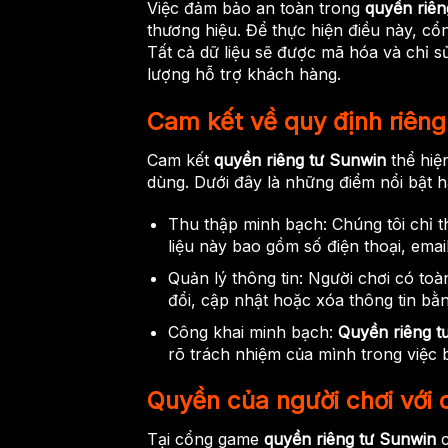
Việc đảm bảo an toàn trong
quyền riê
thương hiệu. Để thực hiện điều này, c
Tất cả dữ liệu sẽ được mã hóa và chỉ s
lượng hỗ trợ khách hàng.
Cam kết về quy định riêng
Cam kết
quyền riêng tư Sunwin
thể hiệ
dùng. Dưới đây là những điểm nổi bật 
Thu thập minh bạch: Chúng tôi chỉ t
liệu này bao gồm số điện thoại, ema
Quản lý thông tin: Người chơi có to
đổi, cập nhật hoặc xóa thông tin bằ
Công khai minh bạch:
Quyền riêng 
rõ trách nhiệm của mình trong việc 
Quyền của người chơi với d
Tại cổng game
quyền riêng tư Sunwin
c