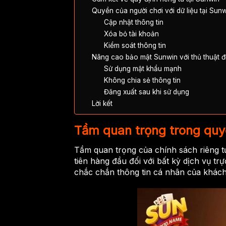
Quyền của người chơi với dữ liệu tại Sun
Cập nhật thông tin
Xóa bỏ tài khoản
Kiểm soát thông tin
Nâng cao bảo mật Sunwin với thủ thuật đ
Sử dụng mật khẩu mạnh
Không chia sẻ thông tin
Đăng xuất sau khi sử dụng
Lời kết
Tầm quan trọng trong quy
Tầm quan trọng của chính sách riêng tư
tiên hàng đầu đối với bất kỳ dịch vụ tr
chắc chắn thông tin cá nhân của khách