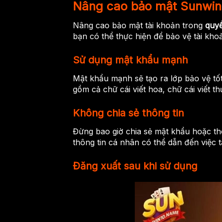
Nâng cao bảo mật Sunwin v
Nâng cao bảo mật tài khoản trong
quyê
bạn có thể thực hiện để bảo vệ tài kh
Sử dụng mật khẩu mạnh
Mật khẩu mạnh sẽ tạo ra lớp bảo vệ tố
gồm cả chữ cái viết hoa, chữ cái viết t
Không chia sẻ thông tin
Đừng bao giờ chia sẻ mật khẩu hoặc thô
thông tin cá nhân có thể dẫn đến việc
Đăng xuất sau khi sử dụng