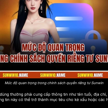
Mức độ quan trọng trong chính sách quyền riêng tư Sunwin
ùng thường phải cung cấp thông tin như tên tuổi, địa chỉ, t
ng tin này có thể trở thành mục tiêu cho kẻ xấu hoặc các h