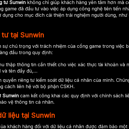
ng tư Sunwin
không chỉ giúp khách hàng yên tâm hơn mà c
ổng game đã đầu tư vào việc áp dụng công nghệ tiên tiến n
ử dụng cho mục đích cải thiện trải nghiệm người dùng, như
 tư tại Sunwin
n sự chú trọng với trách nhiệm của cổng game trong việc b
hàng đầu trong quy định:
hu thập thông tin cần thiết cho việc xác thực tài khoản và
il và tên đầy đủ,…
àn quyền riêng tư kiểm soát dữ liệu cá nhân của mình. Chú
ng cách liên hệ với bộ phận CSKH.
tư Sunwin
cam kết công khai các quy định với chính sách l
bảo vệ thông tin cá nhân.
ữ liệu tại Sunwin
ủa khách hàng đối với dữ liệu cá nhân được đảm bảo một 