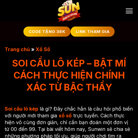
Bỏ
qua
nội
dung
CODE TẶNG 38K
LINK THAM GIA
Trang chủ
»
Xổ Số
SOI CẦU LÔ KÉP – BẬT MÍ
CÁCH THỰC HIỆN CHÍNH
XÁC TỪ BẬC THẦY
Soi cầu lô kép
là gì? Đây chắc hẳn là câu hỏi phổ biến
với người mới tham gia
xổ số
trực tuyến. Cách thực
hiện vô cùng đơn giản, chỉ cần bạn đoán một đơn vị
từ 00 đến 99. Tại bài viết hôm nay, Sunwin sẽ chia sẻ
những phương pháp tối ưu, giúp người chơi tìm ra