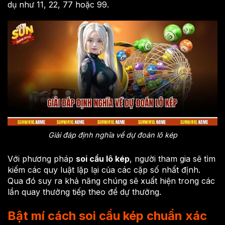
dụ như 11, 22, 77 hoặc 99.
Giải đáp định nghĩa về dự đoán lô kép
Với phương pháp
soi cầu lô kép
, người tham gia sẽ tìm
kiếm các quy luật lặp lại của các cặp số nhất định.
Qua đó suy ra khả năng chúng sẽ xuất hiện trong các
lần quay thưởng tiếp theo để dự thưởng.
Bật mí cách soi cầu kép chuẩn xác