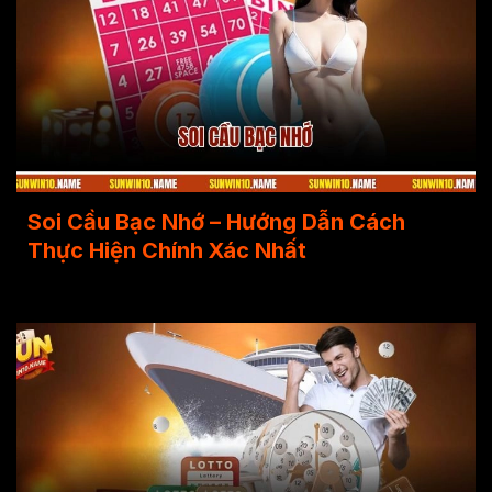
Soi Cầu Bạc Nhớ – Hướng Dẫn Cách
Thực Hiện Chính Xác Nhất