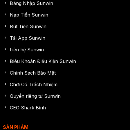
Đăng Nhập Sunwin
Nạp Tiền Sunwin
Rút Tiền Sunwin
Tải App Sunwin
Liên hệ Sunwin
Điều Khoản Điều Kiện Sunwin
Chính Sách Bảo Mật
Chơi Có Trách Nhiệm
Quyền riêng tư Sunwin
CEO Shark Bình
SẢN PHẨM