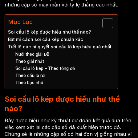
những cặp số may mắn với tỷ lệ thắng cao nhất.
Mục Lục
Soi cầu lô kép được hiểu như thế nào?
Bật mí cách soi cầu kép chuẩn xác
Tiết lộ các bí quyết soi cầu lô kép hiệu quả nhất
Nuôi theo giải ĐB
Theo giải nhất
Soi cầu lô kép – Theo tổng đề
Theo cầu lô rơi
Theo bạc nhớ
Soi cầu lô kép được hiểu như thế
nào?
Đây được hiệu như kỹ thuật dự đoán kết quả dựa trên
việc xem xét lại các cặp số đã xuất hiện trước đó.
Chúng sẽ là những cặp số có hai đơn vị giống nhau ví