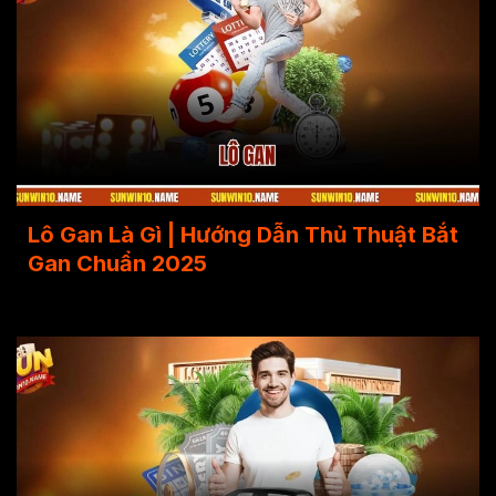
Lô Gan Là Gì | Hướng Dẫn Thủ Thuật Bắt
Gan Chuẩn 2025