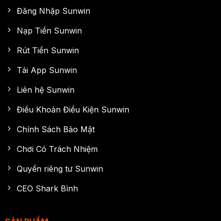
Đăng Nhập Sunwin
Nạp Tiền Sunwin
Rút Tiền Sunwin
Tải App Sunwin
Liên hệ Sunwin
Điều Khoản Điều Kiện Sunwin
Chính Sách Bảo Mật
Chơi Có Trách Nhiệm
Quyền riêng tư Sunwin
CEO Shark Bình