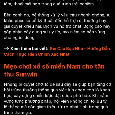
tâm, thoải mái hơn trong quá trình trải nghiệm.
Bên cạnh đó, hệ thống xử lý yêu cầu nhanh chóng, từ
khắc phục sự cố kỹ thuật đến hỗ trợ rút thưởng hay
giải quyết khiếu nại. Dịch vụ hỗ trợ chất lượng cao này
góp phần xây dựng sự uy tín, tạo niềm tin bền vững
cho người dùng.
==> Xem thêm bài viết:
Soi Cầu Bạc Nhớ – Hướng Dẫn
Cách Thực Hiện Chính Xác Nhất
Mẹo chơi xổ số miền Nam cho tân
thủ Sunwin
Những bí quyết chơi lô đề sau đây sẽ giúp bạn tăng cơ
hội trúng thưởng thông qua việc lựa chọn con lô khoa
học, xây dựng chiến lược đặt cược phù hợp. Khi nắm
vững từng phương pháp, hội viên không chỉ tối ưu tỷ
lệ thắng mà còn giảm thiểu rủi ro phát sinh trong quá
trình tham gia.