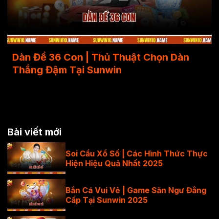
Dàn Đề 36 Con | Thủ Thuật Chọn Dàn
Thắng Đậm Tại Sunwin
Bài viết mới
Soi Cầu Xổ Số | Các Hình Thức Thực
Hiện Hiệu Quả Nhất 2025
Bắn Cá Vui Vẻ | Game Săn Ngư Đẳng
Cấp Tại Sunwin 2025