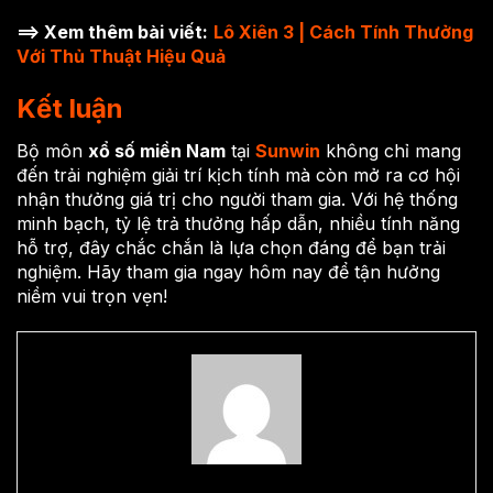
==> Xem thêm bài viết:
Lô Xiên 3 | Cách Tính Thưởng
Với Thủ Thuật Hiệu Quả
Kết luận
Bộ môn
xổ số miền Nam
tại
Sunwin
không chỉ mang
đến trải nghiệm giải trí kịch tính mà còn mở ra cơ hội
nhận thưởng giá trị cho người tham gia. Với hệ thống
minh bạch, tỷ lệ trả thưởng hấp dẫn, nhiều tính năng
hỗ trợ, đây chắc chắn là lựa chọn đáng để bạn trải
nghiệm. Hãy tham gia ngay hôm nay để tận hưởng
niềm vui trọn vẹn!